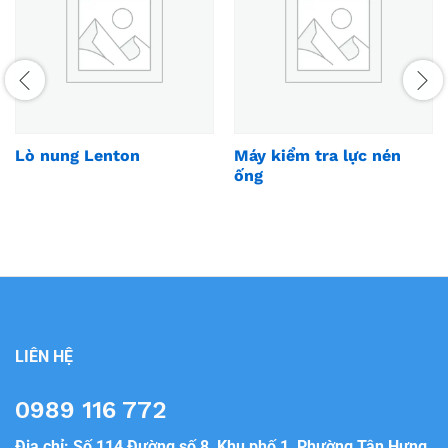
Lò nung Lenton
Máy kiểm tra lực nén
ống
LIÊN HỆ
0989 116 772
Địa chỉ: Số 114 Đường số 8, Khu phố 1, Phường Tân Hưng,