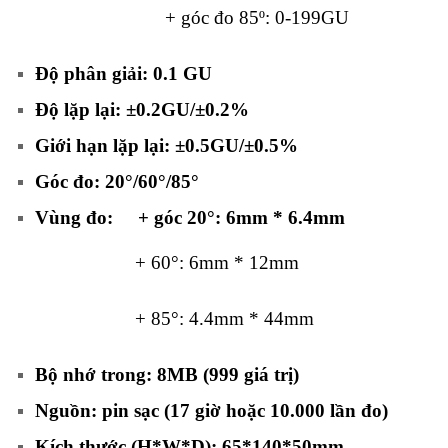
+ góc đo 85º: 0-199GU
Độ phân giải: 0.1 GU
Độ lặp lại: ±0.2GU/±0.2%
Giới hạn lặp lại: ±0.5GU/±0.5%
Góc đo: 20°/60°/85°
Vùng đo: + góc 20°: 6mm * 6.4mm
+ 60°: 6mm * 12mm
+ 85°: 4.4mm * 44mm
Bộ nhớ trong: 8MB (999 giá trị)
Nguồn: pin sạc (17 giờ hoặc 10.000 lần đo)
Kích thước (H*W*D): 65*140*50mm