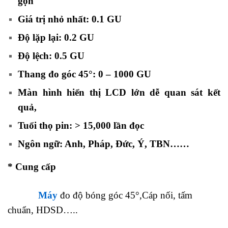
gọn
Giá trị nhỏ nhất: 0.1 GU
Độ lặp lại: 0.2 GU
Độ lệch: 0.5 GU
Thang đo góc 45°: 0 – 1000 GU
Màn hình hiển thị LCD lớn dễ quan sát kết
quả,
Tuổi thọ pin: > 15,000 lần đọc
Ngôn ngữ: Anh, Pháp, Đức, Ý, TBN……
* Cung cấp
M
áy
đo độ bóng góc 45°,Cáp nối, tấm
chuẩn, HDSD…..