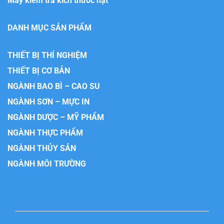
Máy kiểm tra kích thước hạt
DANH MỤC SẢN PHẨM
THIẾT BỊ THÍ NGHIỆM
THIẾT BỊ CƠ BẢN
NGÀNH BAO BÌ – CAO SU
NGÀNH SƠN – MỰC IN
NGÀNH DƯỢC – MỸ PHẨM
NGÀNH THỰC PHẨM
NGÀNH THỦY SẢN
NGÀNH MÔI TRƯỜNG