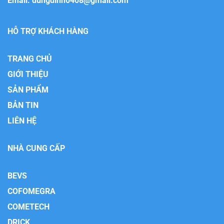
Email:
dungdinh0408@gmail.com
HỖ TRỢ KHÁCH HÀNG
TRANG CHỦ
GIỚI THIỆU
SẢN PHẨM
BẢN TIN
LIÊN HỆ
NHÀ CUNG CẤP
BEVS
COFOMEGRA
COMETECH
DRICK