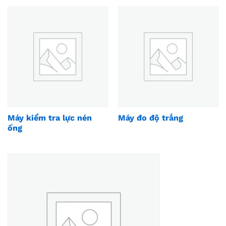
Máy kiểm tra lực nén
Máy đo độ trắng
ống