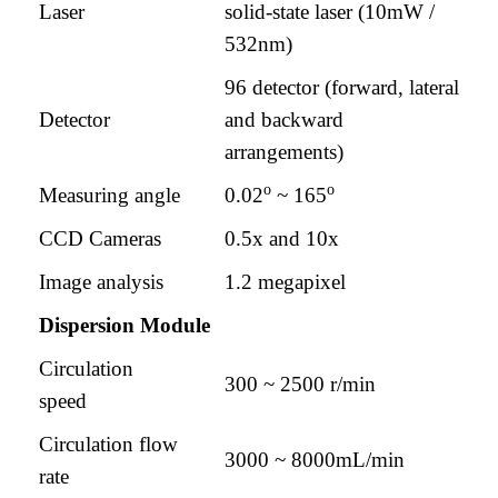
Laser
solid-state laser (10mW /
532nm)
96 detector (forward, lateral
Detector
and backward
arrangements)
o
o
Measuring angle
0.02
~ 165
CCD Cameras
0.5x and 10x
Image analysis
1.2 megapixel
Dispersion Module
Circulation
300 ~ 2500 r/min
speed
Circulation flow
3000 ~ 8000mL/min
rate