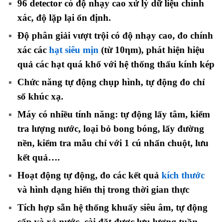
96 detector có độ nhạy cao xử lý dữ liệu chính
xác, độ lặp lại ổn định.
Độ phân giải vượt trội có độ nhạy cao, đo chính
xác các
hạt siêu mịn
(từ 10ηm), phát hiện hiệu
quả các hạt quá khổ với hệ thống thấu kính kép
Chức năng tự động chụp hình, tự động đo chỉ
số khúc xạ.
Máy có nhiều tính năng: tự động lấy tâm, kiểm
tra lượng nước, loại bỏ bong bóng, lấy đường
nền, kiểm tra mẫu chỉ với 1 cú nhấn chuột, lưu
kết quả….
Hoạt động tự động, đo các kết quả
kích thước
và hình dạng hiển thị trong thời gian thực
Tích hợp sẵn hệ thống khuấy siêu âm, tự động
cấp và xả nước, cài đặt được lưu lượng tuần