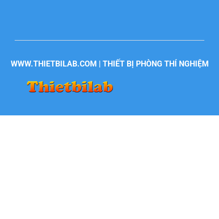
WWW.THIETBILAB.COM | THIẾT BỊ PHÒNG THÍ NGHIỆM