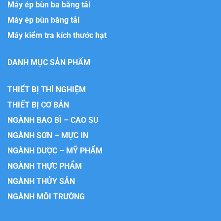
Máy ép bùn ba băng tải
Máy ép bùn băng tải
Máy kiểm tra kích thước hạt
DANH MỤC SẢN PHẨM
THIẾT BỊ THÍ NGHIỆM
THIẾT BỊ CƠ BẢN
NGÀNH BAO BÌ – CAO SU
NGÀNH SƠN – MỰC IN
NGÀNH DƯỢC – MỸ PHẨM
NGÀNH THỰC PHẨM
NGÀNH THỦY SẢN
NGÀNH MÔI TRƯỜNG