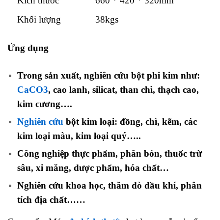
Kích thước
660 * 420 * 320mm
Khối lượng
38kgs
Ứng dụng
máy đo kích thước hạt laser
Trong sản xuất, nghiên cứu bột phi kim như:
CaCO3
, cao lanh, silicat, than chì, thạch cao,
kim cương….
Nghiên cứu
bột kim loại: đồng, chì, kẽm, các
kim loại màu, kim loại quý…..
Công nghiệp thực phẩm, phân bón, thuốc trừ
sâu, xi măng, dược phẩm, hóa chất…
Nghiên cứu khoa học, thăm dò dầu khí, phân
tích địa chất……