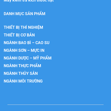
Máy kiểm tra kích thước hạt
DANH MỤC SẢN PHẨM
THIẾT BỊ THÍ NGHIỆM
THIẾT BỊ CƠ BẢN
NGÀNH BAO BÌ – CAO SU
NGÀNH SƠN – MỰC IN
NGÀNH DƯỢC – MỸ PHẨM
NGÀNH THỰC PHẨM
NGÀNH THỦY SẢN
NGÀNH MÔI TRƯỜNG