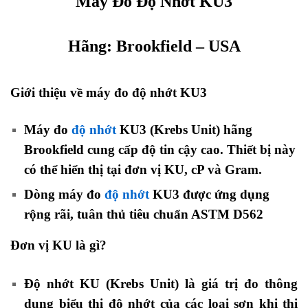
Máy Đo Độ Nhớt KU3
Hãng: Brookfield – USA
Giới thiệu về máy đo độ nhớt KU3
Máy đo
độ nhớt
KU3 (Krebs Unit) hãng
Brookfield cung cấp độ tin cậy cao. Thiết bị này
có thể hiển thị tại đơn vị KU, cP và Gram.
Dòng máy đo
độ nhớt
KU3 được ứng dụng
rộng rãi, tuân thủ tiêu chuẩn ASTM D562
Đơn vị KU là gì?
Độ nhớt KU (Krebs Unit) là giá trị đo thông
dụng biểu thị độ nhớt của các loại sơn khi thi