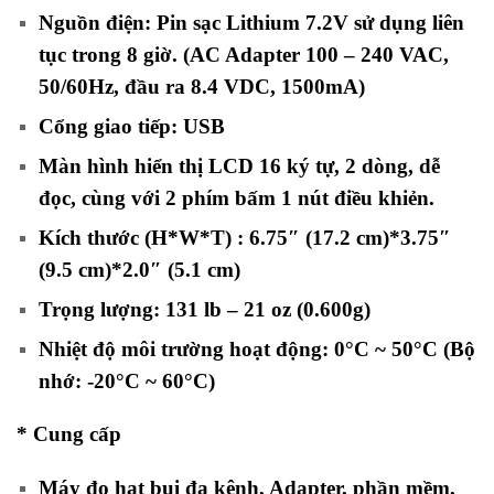
Nguồn điện: Pin sạc Lithium 7.2V sử dụng liên
tục trong 8 giờ. (AC Adapter 100 – 240 VAC,
50/60Hz, đầu ra 8.4 VDC, 1500mA)
Cổng giao tiếp: USB
Màn hình hiển thị LCD 16 ký tự, 2 dòng, dễ
đọc, cùng với 2 phím bấm 1 nút điều khiẻn.
Kích thước (H*W*T) : 6.75″ (17.2 cm)*3.75″
(9.5 cm)*2.0″ (5.1 cm)
Trọng lượng: 131 lb – 21 oz (0.600g)
Nhiệt độ môi trường hoạt động: 0°C ~ 50°C (Bộ
nhớ: -20°C ~ 60°C)
* Cung cấp
Máy đo hạt bụi đa kênh, Adapter, phần mềm,