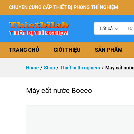
CHUYÊN CUNG CẤP THIẾT BỊ PHÒNG THÍ NGHIỆM
Tất cả
TRANG CHỦ
GIỚI THIỆU
SẢN PHẨM
Home
/
Shop
/
Thiết bị thí nghiệm
/
Máy cất nướ
Máy cất nước Boeco