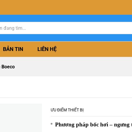
BẢN TIN
LIÊN HỆ
c Boeco
ƯU ĐIỂM THIẾT BỊ
Phương pháp bốc hơi – ngưng 