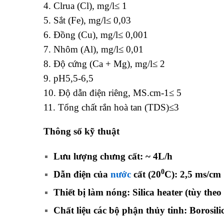
4. Clrua (Cl), mg/l≤ 1
5. Sắt (Fe), mg/l≤ 0,03
6. Đồng (Cu), mg/l≤ 0,001
7. Nhôm (Al), mg/l≤ 0,01
8. Độ cứng (Ca + Mg), mg/l≤ 2
9. pH5,5-6,5
10. Độ dẫn điện riêng, MS.cm-1≤ 5
11. Tổng chất rắn hoà tan (TDS)≤3
Thông số kỹ thuật
Lưu lượng chưng cất: ~ 4L/h
0
Dẫn điện của
nước
cất (20
C): 2,5 ms/cm
Thiết bị làm nóng: Silica heater (tùy theo
Chất liệu các bộ phận thủy tinh: Borosilic