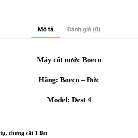
Mô tả
Đánh giá (0)
Máy cất nước Boeco
Hãng:
Boeco
– Đức
Model: Dest 4
ụ, chưng cất 1 lần