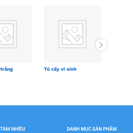
trắng
Tủ cấy vi sinh
Bút đo 
 TÂM NHIỀU
DANH MỤC SẢN PHẨM