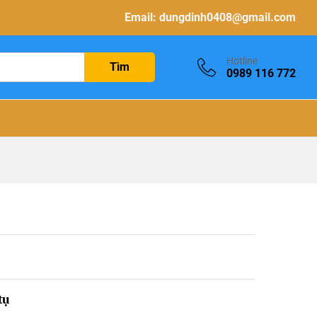
Email:
dungdinh0408@gmail.com
Hotline
Tìm
0989 116 772
tụ