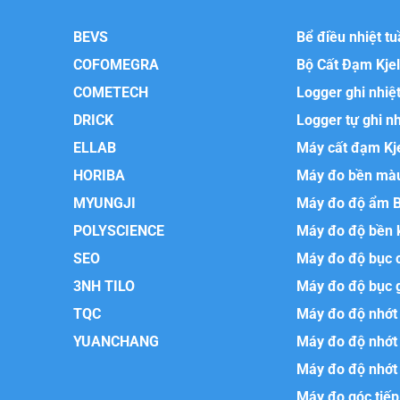
BEVS
Bể điều nhiệt t
COFOMEGRA
Bộ Cất Đạm Kje
COMETECH
Logger ghi nhiệ
DRICK
Logger tự ghi n
ELLAB
Máy cất đạm Kj
HORIBA
Máy đo bền mà
MYUNGJI
Máy đo độ ẩm 
POLYSCIENCE
Máy đo độ bền 
SEO
Máy đo độ bục 
3NH TILO
Máy đo độ bục 
TQC
Máy đo độ nhớt 
YUANCHANG
Máy đo độ nhớt
Máy đo độ nhớt 
Máy đo góc tiếp