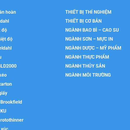
uần hoàn
THIẾT BỊ THÍ NGHIỆM
ldahl
THIẾT BỊ CƠ BẢN
t độ
NGÀNH BAO BÌ – CAO SU
hiệt độ
NGÀNH SƠN – MỰC IN
eldahl
NGÀNH DƯỢC – MỸ PHẨM
u
NGÀNH THỰC PHẨM
BLD2000
NGÀNH THỦY SẢN
kéo
NGÀNH MÔI TRƯỜNG
carton
giấy
Brookfield
 KU
rotothinner
 xúc