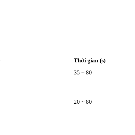
y
Thời gian (s)
m
35 ~ 80
m
m
20 ~ 80
m
m