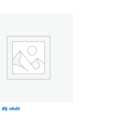
 độ nhớt