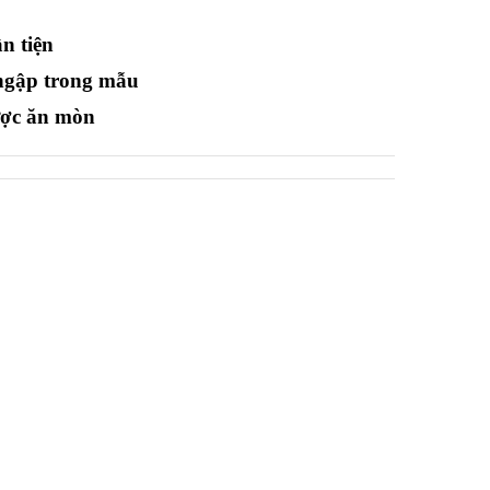
n tiện
 ngập trong mẫu
được ăn mòn