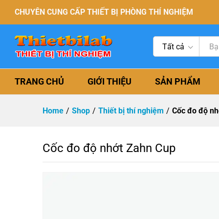
CHUYÊN CUNG CẤP THIẾT BỊ PHÒNG THÍ NGHIỆM
Tất cả
TRANG CHỦ
GIỚI THIỆU
SẢN PHẨM
Home
/
Shop
/
Thiết bị thí nghiệm
/
Cốc đo độ nh
Cốc đo độ nhớt Zahn Cup