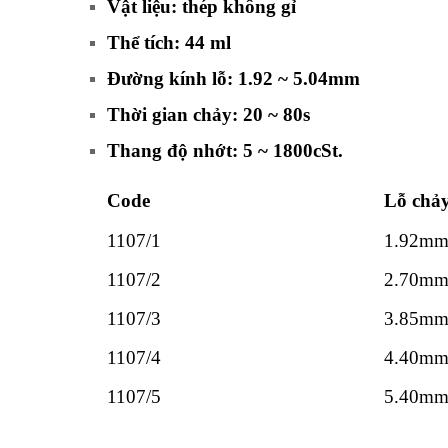
Vật liệu: thép không gỉ
Thể tích: 44 ml
Đường kính lỗ: 1.92 ~ 5.04mm
Thời gian chảy: 20 ~ 80s
Thang độ nhớt: 5 ~ 1800cSt.
Code
Lỗ chả
1107/1
1.92m
1107/2
2.70m
1107/3
3.85m
1107/4
4.40m
1107/5
5.40m