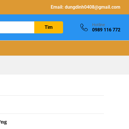
Email:
dungdinh0408@gmail.com
Hotline
Tìm
0989 116 772
ờng