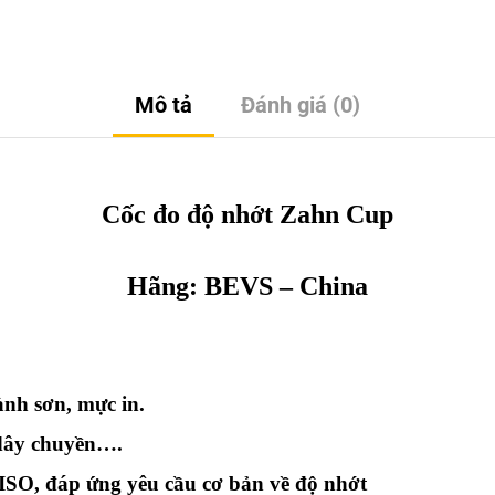
Mô tả
Đánh giá (0)
Cốc đo độ nhớt Zahn Cup
Hãng:
BEVS
– China
nh sơn, mực in.
 dây chuyền….
SO, đáp ứng yêu cầu cơ bản về độ nhớt