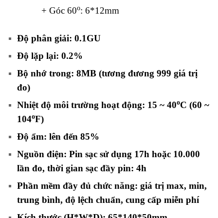
o
+ Góc 60
: 6*12mm
Độ phân giải: 0.1GU
Độ lặp lại: 0.2%
Bộ nhớ trong: 8MB (tương đương 999 giá trị
đo)
o
Nhiệt độ môi trường hoạt động: 15 ~ 40
C (60 ~
o
104
F)
Độ ẩm: lên đến 85%
Nguồn điện: Pin sạc sử dụng 17h hoặc 10.000
lần đo, thời gian sạc đầy pin: 4h
Phần mềm đầy đủ chức năng: giá trị max, min,
trung bình, độ lệch chuẩn, cung cấp miễn phí
Kích thước (H*W*D): 65*140*50mm