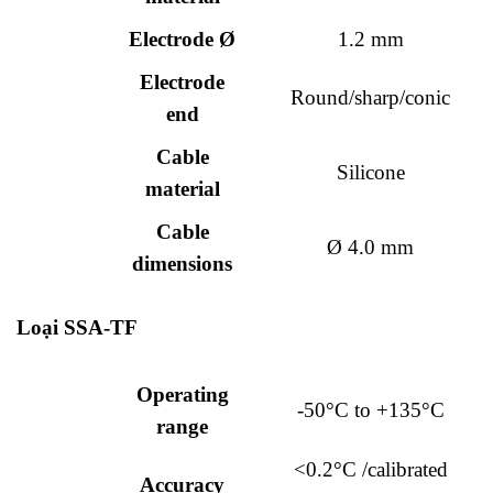
Electrode Ø
1.2 mm
Electrode
Round/sharp/conic
end
Cable
Silicone
material
Cable
Ø 4.0 mm
dimensions
Loại SSA-TF
Operating
-50°C to +135°C
range
<0.2°C /calibrated
Accuracy