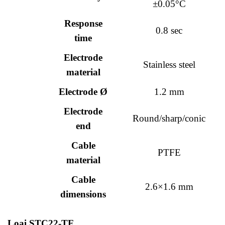
±0.05°C
Response
0.8 sec
time
Electrode
Stainless steel
material
Electrode Ø
1.2 mm
Electrode
Round/sharp/conic
end
Cable
PTFE
material
Cable
2.6×1.6 mm
dimensions
Loại STC22-TF